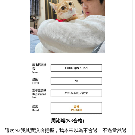
周沁璿(N3合格)
這次N3我其實沒啥把握，我本來以為不會過，不過當然過