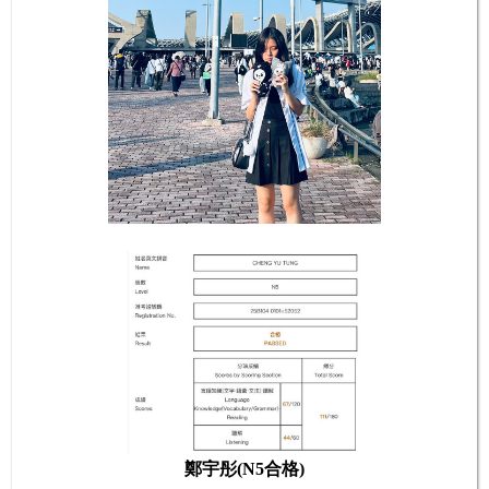
鄭宇彤(N5合格)