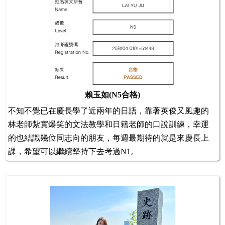
賴玉如(N5合格)
不知不覺已在慶長學了近兩年的日語，靠著英俊又風趣的
林老師紮實爆笑的文法教學和日籍老師的口說訓練，幸運
的也結識幾位同志向的朋友，每週最期待的就是來慶長上
課，希望可以繼續堅持下去考過N1。