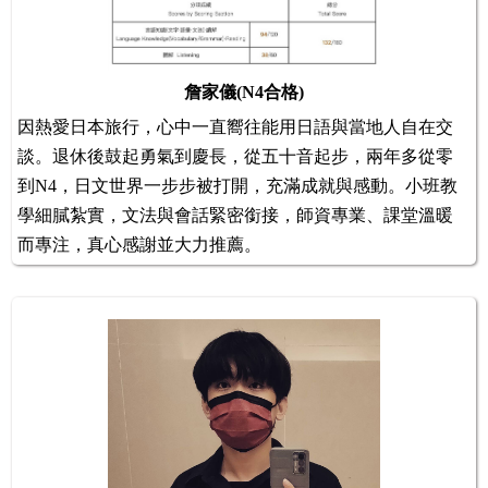
詹家儀(N4合格)
因熱愛日本旅行，心中一直嚮往能用日語與當地人自在交
談。退休後鼓起勇氣到慶長，從五十音起步，兩年多從零
到N4，日文世界一步步被打開，充滿成就與感動。小班教
學細膩紮實，文法與會話緊密銜接，師資專業、課堂溫暖
而專注，真心感謝並大力推薦。